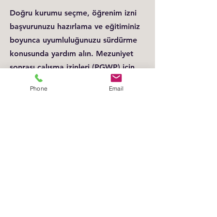
Doğru kurumu seçme, öğrenim izni
başvurunuzu hazırlama ve eğitiminiz
boyunca uyumluluğunuzu sürdürme
konusunda yardım alın. Mezuniyet
sonrası çalışma izinleri (PGWP) için
de destek mevcuttur.
Phone
Email
Daha fazlasını öğrenin
© 2023 EduMatch