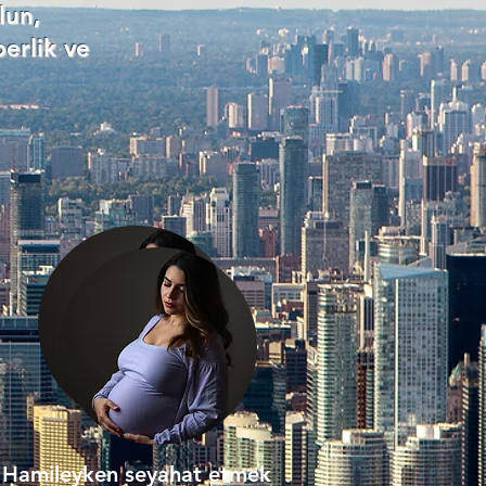
lun,
erlik ve
Hamileyken seyahat etmek