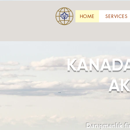
HOME
SERVICES
KANADA
AK
Danışmanlık f