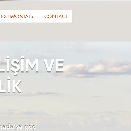
TESTIMONIALS
CONTACT
İŞİM VE
LİK
anada'ya göç