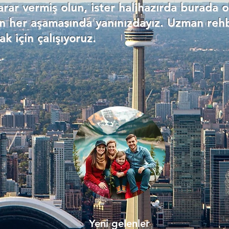
rar vermiş olun, ister halihazırda burada o
n her aşamasında yanınızdayız. Uzman rehb
k için çalışıyoruz.
Yeni gelenler