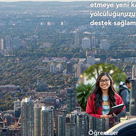
etmeye yeni ka
yolculuğunuzu
destek sağlama
Öğrenciler